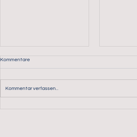
Kommentare
Kommentar verfassen...
Wenn Rettungsgeräte
alarm.direc
gestohlen werden, sind nicht
Partner für 
nur Sachwerte in Gefahr
Perimetersi
Videoüberw
Schutz kriti
Infrastrukt