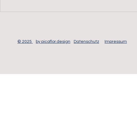
alarm.direct GmbH – Ihr
alarm.direct
Partner für professionelle
– Erfahrung
Perimetersicherheit,
Sicherheit f
Videoüberwachung und
Schutz kritischer
Infrastrukturen
© 2025
by picaflor.design
Datenschutz
Impressum