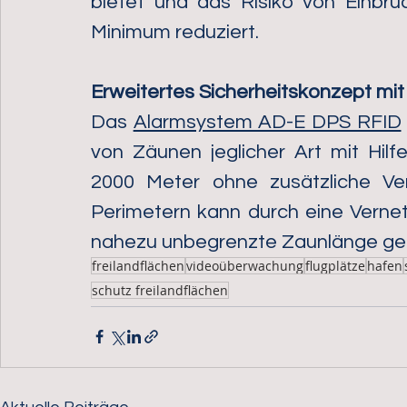
bietet und das Risiko von Einbru
Minimum reduziert. 
Erweitertes Sicherheitskonzept mi
Das 
Alarmsystem AD-E DPS RFID
von Zäunen jeglicher Art mit Hilf
2000 Meter ohne zusätzliche Ver
Perimetern kann durch eine Verne
nahezu unbegrenzte Zaunlänge ges
freilandflächen
videoüberwachung
flugplätze
hafen
schutz freilandflächen