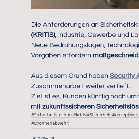
Die Anforderungen an Sicherheitsk
(KRITIS)
, Industrie, Gewerbe und Logi
Neue Bedrohungslagen, technologi
Vorgaben erfordern 
maßgeschneide
Aus diesem Grund haben 
Security A
Zusammenarbeit weiter vertieft. 
Ziel ist es, Kunden künftig noch u
mit 
zukunftssicheren Sicherheitslö
#Sicherheitstechnik
#kritis
#Sicherheitskonzept
#dr
#Drohnenabwehr