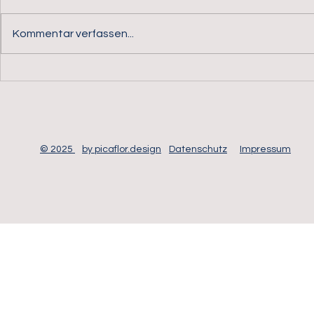
Kommentar verfassen...
alarm.direct GmbH – Ihr
alarm.direct
Partner für professionelle
– Erfahrung
Perimetersicherheit,
Sicherheit f
Videoüberwachung und
Schutz kritischer
Infrastrukturen
© 2025
by picaflor.design
Datenschutz
Impressum