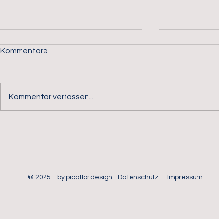
Kommentare
Kommentar verfassen...
alarm.direct GmbH – Ihr
alarm.direct
Partner für professionelle
– Erfahrung
Perimetersicherheit,
Sicherheit f
Videoüberwachung und
Schutz kritischer
Infrastrukturen
© 2025
by picaflor.design
Datenschutz
Impressum